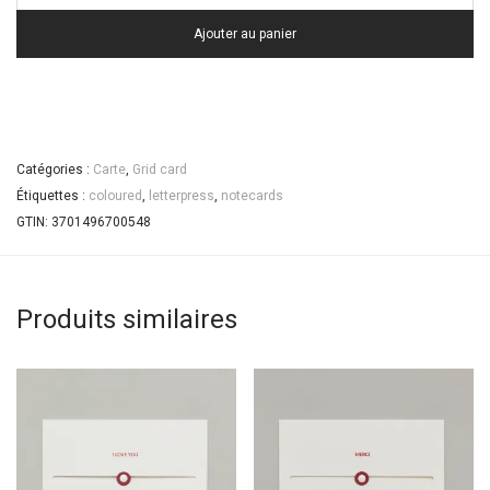
Ajouter au panier
Catégories :
Carte
,
Grid card
Étiquettes :
coloured
,
letterpress
,
notecards
GTIN:
3701496700548
Produits similaires