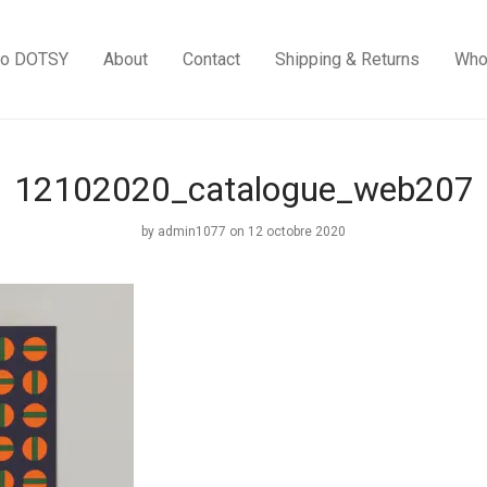
to DOTSY
About
Contact
Shipping & Returns
Who
12102020_catalogue_web207
by
admin1077
on 12 octobre 2020