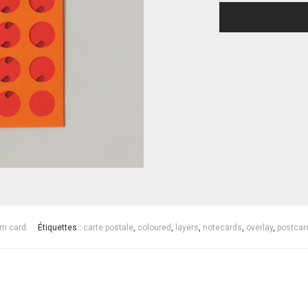
rn card
Étiquettes :
carte postale
,
coloured
,
layers
,
notecards
,
overlay
,
postcar