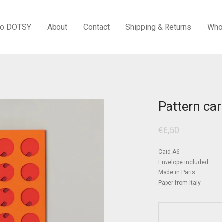
to DOTSY
About
Contact
Shipping & Returns
Who
Pattern ca
€
6,50
Card A6
Envelope included
Made in Paris
Paper from Italy