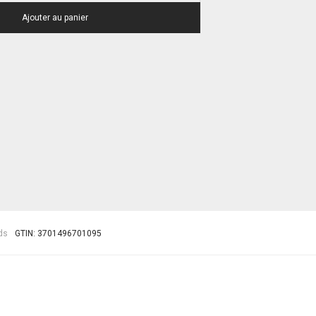
Ajouter au panier
ds
GTIN:
3701496701095