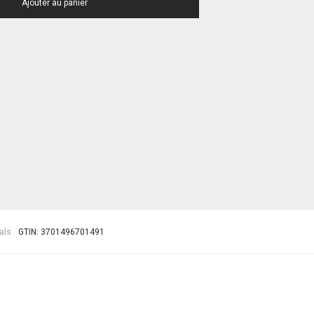
Ajouter au panier
als
GTIN:
3701496701491