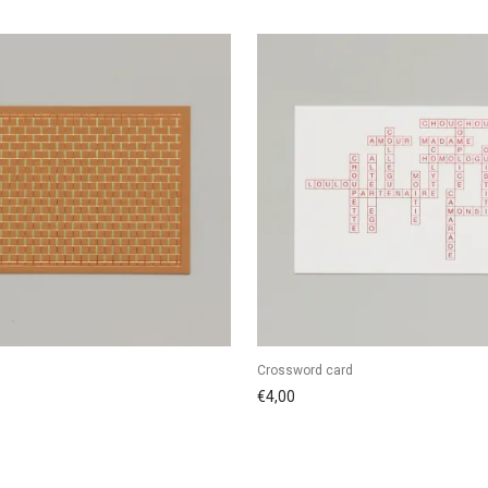
Crossword card
€
4,00