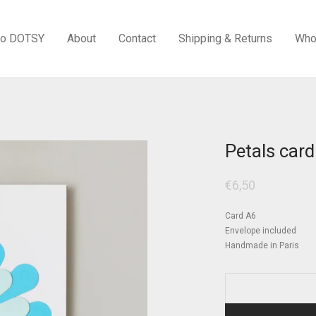
to DOTSY
About
Contact
Shipping & Returns
Who
Petals card
€
6,50
Card A6
Envelope included
Handmade in Paris