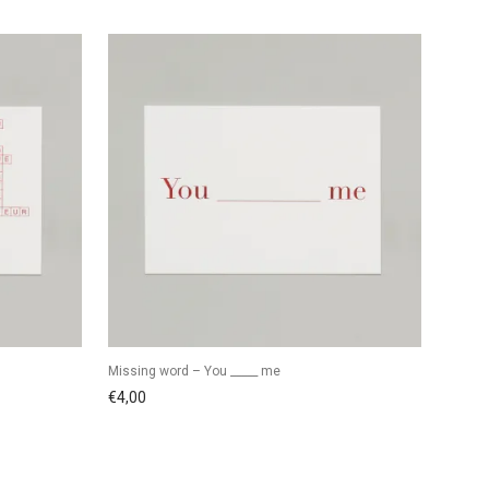
Missing word – You _____ me
€
4,00