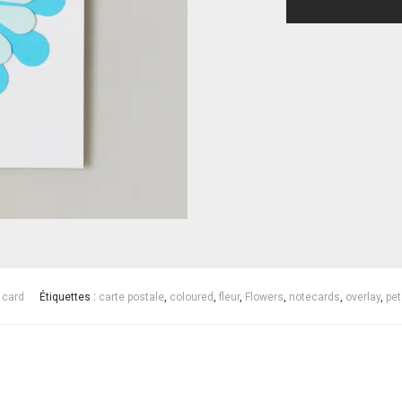
 card
Étiquettes :
carte postale
,
coloured
,
fleur
,
Flowers
,
notecards
,
overlay
,
pet