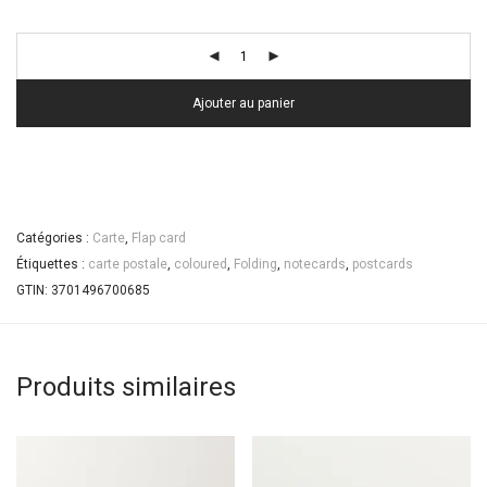
Ajouter au panier
Catégories :
Carte
,
Flap card
Étiquettes :
carte postale
,
coloured
,
Folding
,
notecards
,
postcards
GTIN:
3701496700685
Produits similaires