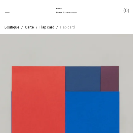
0
Boutique
/
Carte
/
Flap card
/
Flap card