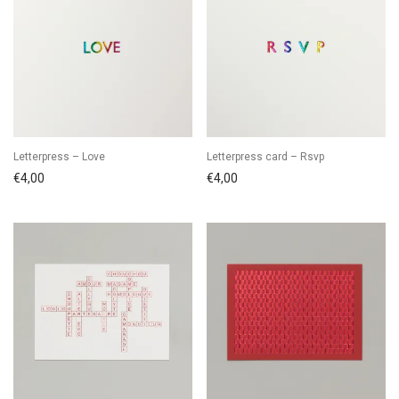
Letterpress – Love
Letterpress card – Rsvp
€
4,00
€
4,00