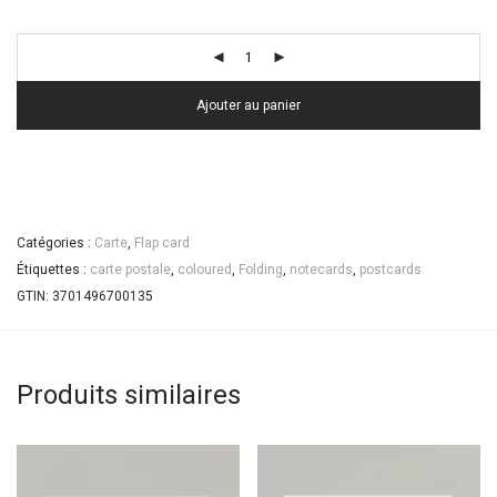
Ajouter au panier
Catégories :
Carte
,
Flap card
Étiquettes :
carte postale
,
coloured
,
Folding
,
notecards
,
postcards
GTIN:
3701496700135
Produits similaires