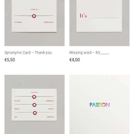
Synonyms Card – Thank you
Missing word – It’s _____
€
5,50
€
4,00