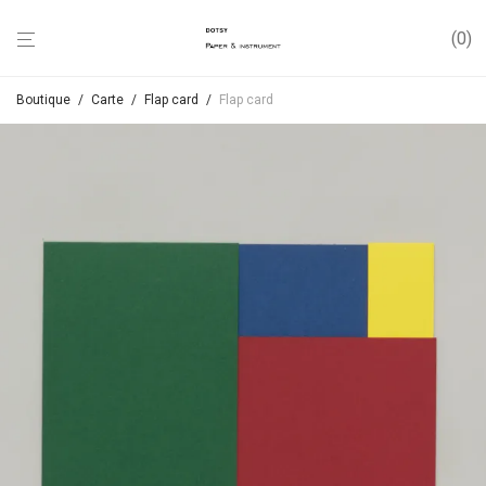
0
Boutique
/
Carte
/
Flap card
/
Flap card