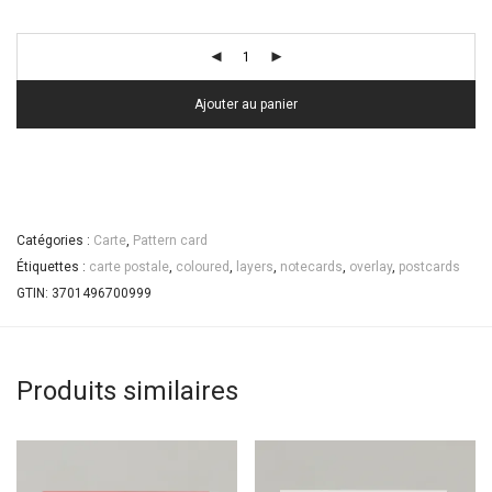
Ajouter au panier
Catégories :
Carte
,
Pattern card
Étiquettes :
carte postale
,
coloured
,
layers
,
notecards
,
overlay
,
postcards
GTIN:
3701496700999
Produits similaires