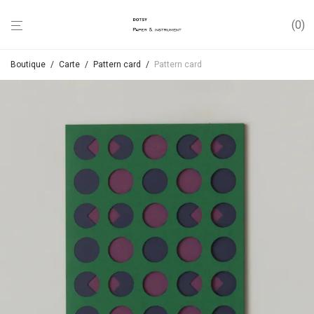
0
Boutique
/
Carte
/
Pattern card
/
Pattern card